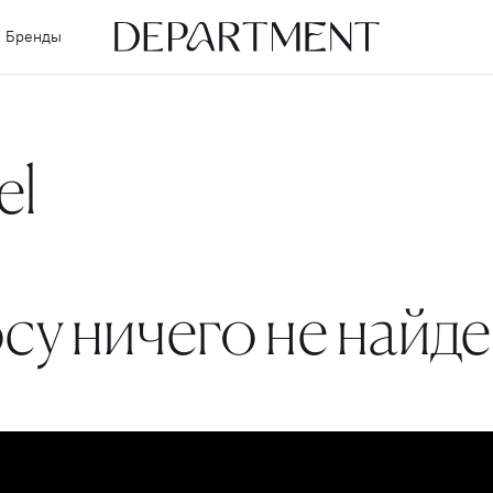
Бренды
el
су ничего не найд