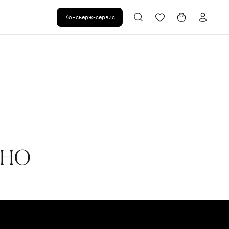
Консьерж-сервис
ено