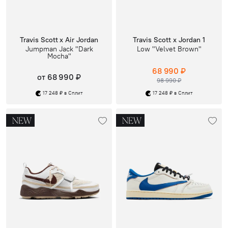
Travis Scott x Air Jordan
Travis Scott x Jordan 1
Jumpman Jack "Dark
Low "Velvet Brown"
Mocha"
68 990 ₽
от 68 990 ₽
98 990 ₽
17 248 ₽ в Сплит
17 248 ₽ в Сплит
NEW
NEW