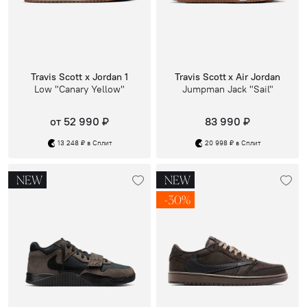
Travis Scott x Jordan 1
Travis Scott x Air Jordan
Low "Canary Yellow"
Jumpman Jack "Sail"
от 52 990 ₽
83 990 ₽
13 248 ₽ в Сплит
20 998 ₽ в Сплит
NEW
NEW
-30%