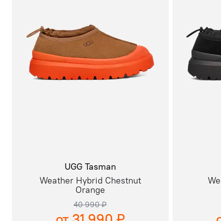
UGG Tasman
Weather Hybrid Chestnut
Wea
Orange
40 990 ₽
от 31 990 ₽