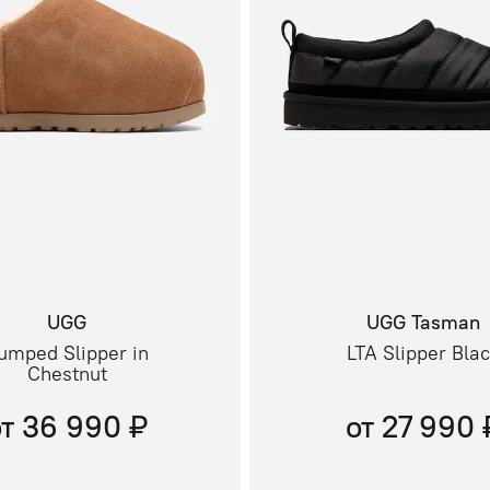
UGG
UGG Tasman
umped Slipper in
LTA Slipper Bla
Chestnut
от 36 990 ₽
от 27 990 