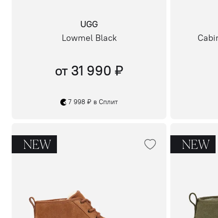
UGG
Lowmel Black
Cabi
от 31 990 ₽
7 998 ₽ в Сплит
NEW
NEW