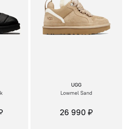
UGG
ck
Lowmel Sand
₽
26 990 ₽