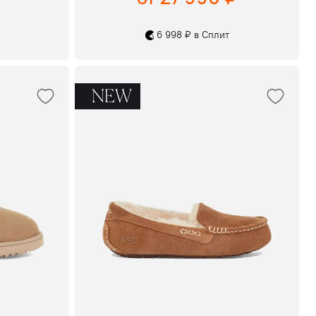
6 998 ₽ в Сплит
NEW