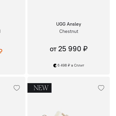
UGG Ansley
d
Chestnut
от 25 990 ₽
₽
6 498 ₽ в Сплит
NEW