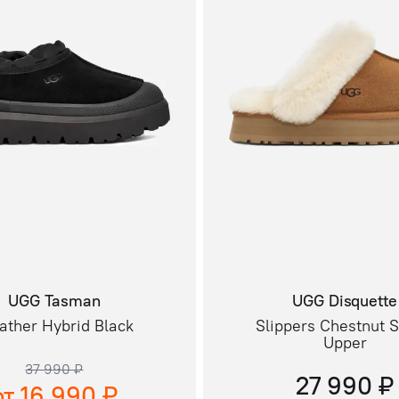
UGG Tasman
UGG Disquette
ther Hybrid Black
Slippers Chestnut 
Upper
37 990 ₽
27 990 ₽
от 16 990 ₽