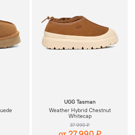
UGG Tasman
Suede
Weather Hybrid Chestnut
Whitecap
37 990 ₽
от 27 990 ₽