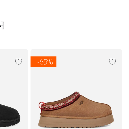
Я
-65%