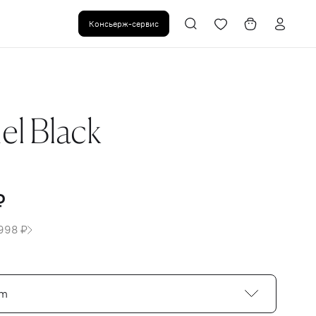
Консьерж-сервис
l Black
₽
 998 ₽
cm