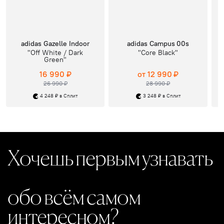
adidas Gazelle Indoor
adidas Campus 00s
"Off White / Dark
"Core Black"
Green"
16 990 ₽
от 12 990 ₽
26 990 ₽
28 990 ₽
4 248 ₽ в Сплит
3 248 ₽ в Сплит
Хочешь первым узнавать
обо всём самом
интересном?