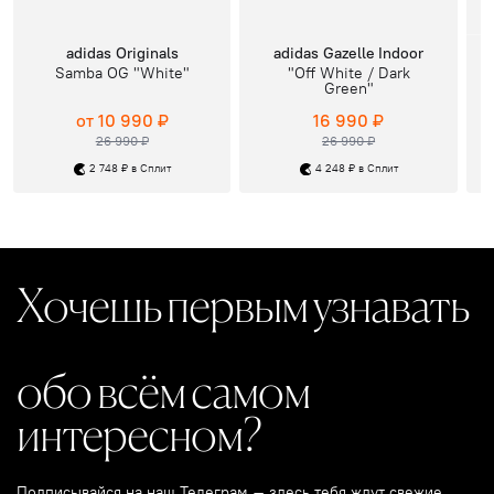
adidas Originals
adidas Gazelle Indoor
Samba OG "White"
"Off White / Dark
Green"
от 10 990 ₽
16 990 ₽
26 990 ₽
26 990 ₽
2 748 ₽ в Сплит
4 248 ₽ в Сплит
Хочешь первым узнавать
обо всём самом
интересном?
Подписывайся на наш Телеграм – здесь тебя ждут свежие