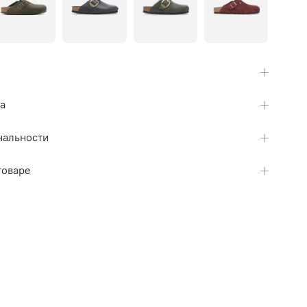
а
нальности
товаре