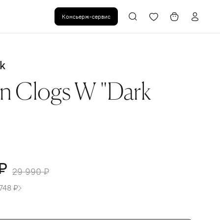
Консьерж-сервис
k
n Clogs W "Dark
₽
29 990 ₽
748 ₽