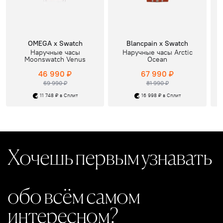
OMEGA x Swatch
Blancpain x Swatch
Наручные часы
Наручные часы Arctic
Moonswatch Venus
Ocean
46 990 ₽
67 990 ₽
69 990 ₽
81 990 ₽
11 748 ₽ в Сплит
16 998 ₽ в Сплит
Хочешь первым узнавать
обо всём самом
интересном?