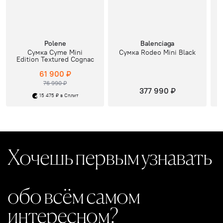
Polene
Balenciaga
Сумка Cyme Mini
Сумка Rodeo Mini Black
Edition Textured Cognac
61 900 ₽
76 990 ₽
377 990 ₽
15 475 ₽ в Сплит
Хочешь первым узнавать
обо всём самом
интересном?