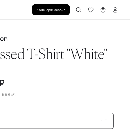
Консьерж-сервис
ton
sed T-Shirt "White"
₽
4 998 ₽