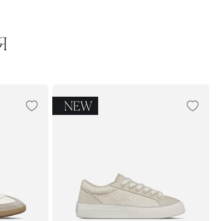
Я
NEW