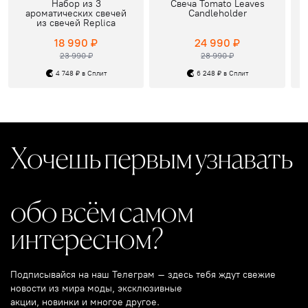
Набор из 3
Свеча Tomato Leaves
ароматических свечей
Candleholder
из свечей Replica
18 990 ₽
24 990 ₽
23 990 ₽
28 990 ₽
4 748 ₽ в Сплит
6 248 ₽ в Сплит
Хочешь первым узнавать
обо всём самом
интересном?
Подписывайся на наш Телеграм – здесь тебя ждут свежие
новости из мира моды, эксклюзивные
акции, новинки и многое другое.