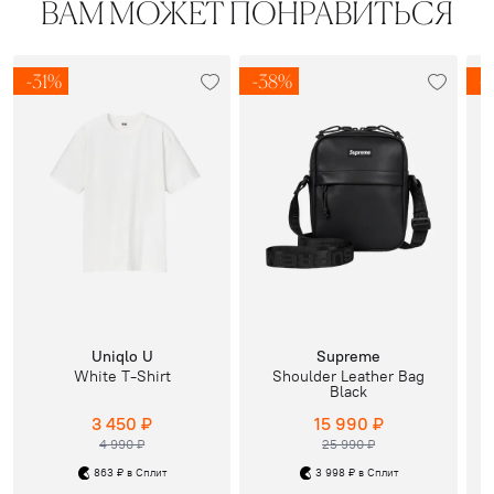
ВАМ МОЖЕТ ПОНРАВИТЬСЯ
-31%
-38%
-
Uniqlo U
Supreme
White T-Shirt
Shoulder Leather Bag
Black
3 450 ₽
15 990 ₽
4 990 ₽
25 990 ₽
863 ₽ в Сплит
3 998 ₽ в Сплит