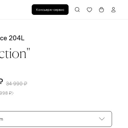
Консьерж-сервис
ce 204L
ction"
₽
34 990 ₽
 998 ₽
cm