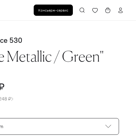
Консьерж-сервис
ce 530
 Metallic / Green"
₽
248 ₽
cm