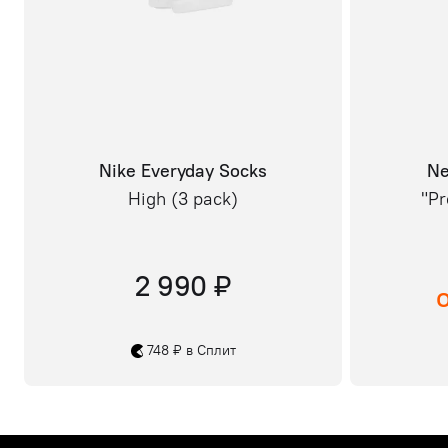
Nike Everyday Socks
Ne
High (3 pack)
"Pr
2 990 ₽
748 ₽ в Сплит