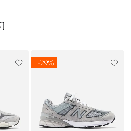
Я
-29%