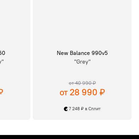
60
New Balance 990v5
y"
"Grey"
от 40 990 ₽
₽
от 28 990 ₽
7 248 ₽ в Сплит