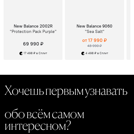
New Balance 2002R
New Balance 9060
"Protection Pack Purple"
"Sea Salt"
от 17 990 ₽
69 990 ₽
43 990 ₽
17 498 ₽ в Сплит
4 498 ₽ в Сплит
Хочешь первым узнавать
обо всём самом
интересном?