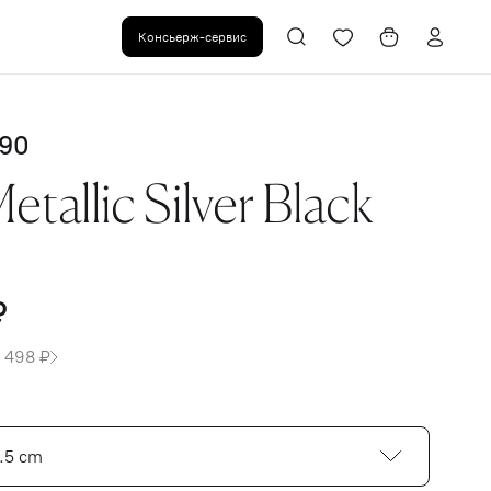
Консьерж-сервис
 90
etallic Silver Black
₽
 498 ₽
2.5 cm