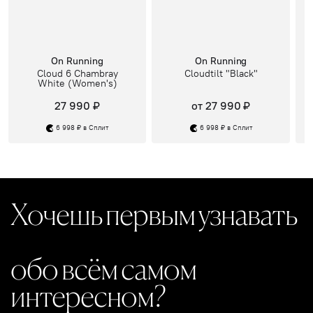
On Running
On Running
Cloud 6 Chambray
Cloudtilt "Black"
White (Women's)
27 990 ₽
от 27 990 ₽
6 998 ₽ в Сплит
6 998 ₽ в Сплит
Хочешь первым узнавать
обо всём самом
интересном?