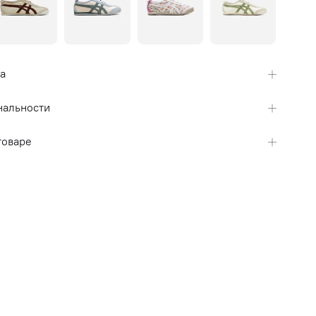
а
нальности
товаре