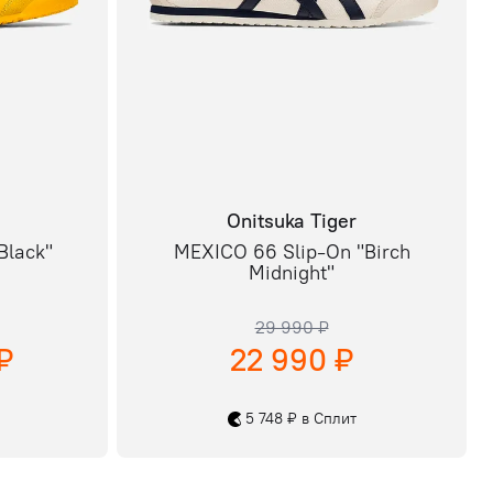
Onitsuka Tiger
Black"
MEXICO 66 Slip-On "Birch
Midnight"
29 990 ₽
₽
22 990 ₽
5 748 ₽ в Сплит