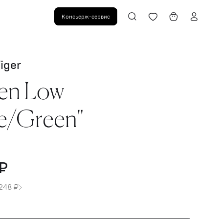
Консьерж-сервис
iger
en Low
e/Green"
₽
248 ₽