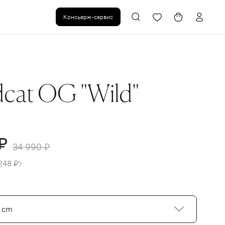
Консьерж-сервис
cat OG "Wild"
₽
34 990 ₽
248 ₽
5 cm