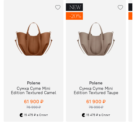
NEW
N
-20%
-
Polene
Polene
Сумка Cyme Mini
Сумка Cyme Mini
Edition Textured Camel
Edition Textured Taupe
61 900 ₽
61 900 ₽
76 990 ₽
76 990 ₽
15 475 ₽ в Сплит
15 475 ₽ в Сплит