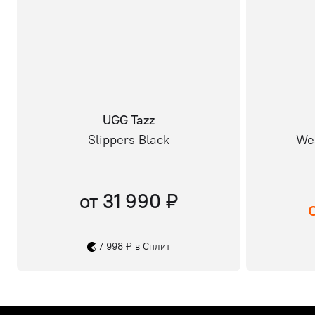
UGG Tazz
Slippers Black
Wea
от 31 990 ₽
7 998 ₽ в Сплит