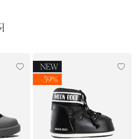
Я
NEW
-39%