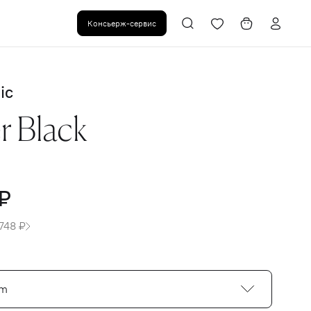
Консьерж-сервис
ic
r Black
₽
748 ₽
cm