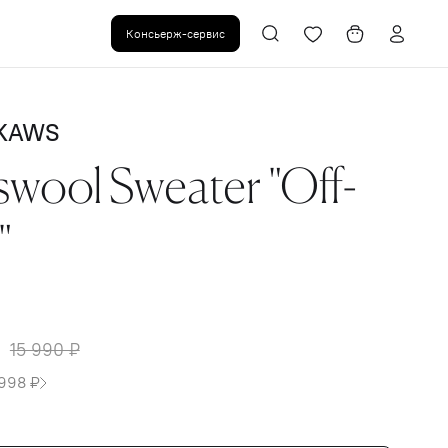
Консьерж-сервис
 KAWS
wool Sweater "Off-
"
15 990 ₽
 998 ₽