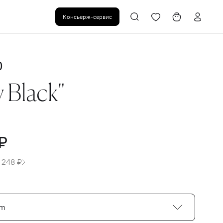
Консьерж-сервис
0
y Black"
₽
 248 ₽
cm