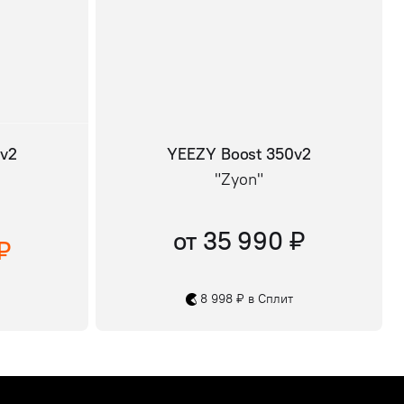
0v2
YEEZY Boost 350v2
"Zyon"
от 35 990 ₽
₽
8 998 ₽ в Сплит