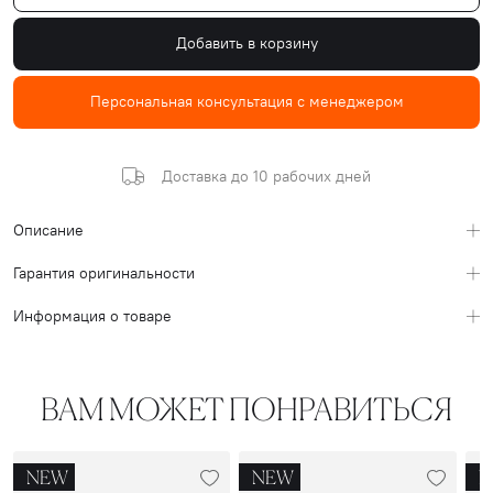
Добавить в корзину
Персональная консультация с менеджером
Доставка до 10 рабочих дней
Описание
Гарантия оригинальности
Информация о товаре
ВАМ МОЖЕТ ПОНРАВИТЬСЯ
NEW
NEW
N