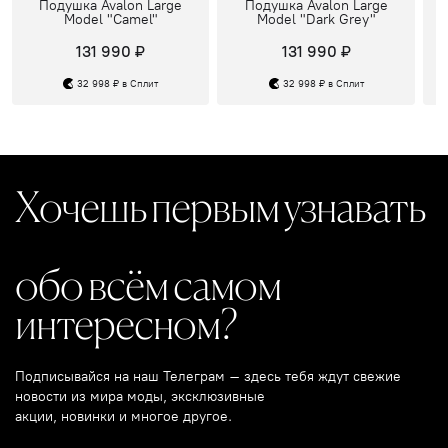
Подушка Avalon Large
Подушка Avalon Large
Model "Camel"
Model "Dark Grey"
131 990 ₽
131 990 ₽
32 998 ₽ в Сплит
32 998 ₽ в Сплит
Хочешь первым узнавать
обо всём самом
интересном?
Подписывайся на наш Телеграм – здесь тебя ждут свежие
новости из мира моды, эксклюзивные
акции, новинки и многое другое.