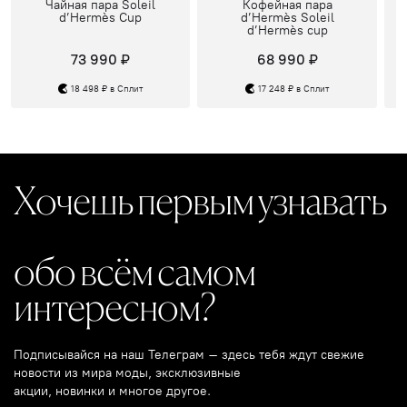
Чайная пара Soleil
Кофейная пара
d’Hermès Cup
d’Hermès Soleil
d’Hermès cup
73 990 ₽
68 990 ₽
18 498 ₽ в Сплит
17 248 ₽ в Сплит
Хочешь первым узнавать
обо всём самом
интересном?
Подписывайся на наш Телеграм – здесь тебя ждут свежие
новости из мира моды, эксклюзивные
акции, новинки и многое другое.