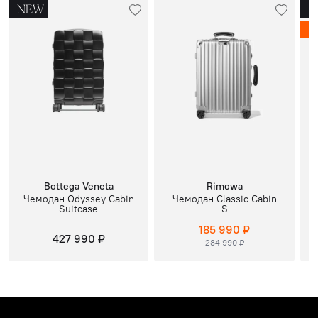
NEW
N
-
Bottega Veneta
Rimowa
Чемодан Odyssey Cabin
Чемодан Classic Cabin
Suitcase
S
185 990 ₽
427 990 ₽
284 990 ₽