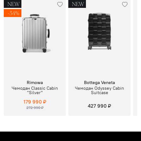
NEW
NEW
-34%
Rimowa
Bottega Veneta
Чемодан Classic Cabin
Чемодан Odyssey Cabin
"Silver"
Suitcase
179 990 ₽
427 990 ₽
272 990 ₽