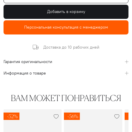
Добавить в корзину
Персональная консультация с менеджером
Доставка до 10 рабочих дней
Гарантия оригинальности
Информация о товаре
ВАМ МОЖЕТ ПОНРАВИТЬСЯ
-52%
-56%
-