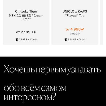
Onitsuka Tiger
UNIQLO x KAWS
MEXICO 66 SD "Cream
"Flayed" Tee
Birch"
от 4 990 ₽
от 27 990 ₽
7 990 ₽
6 998 ₽ в Сплит
1 248 ₽ в Сплит
Хочешь первым узнавать
обо всём самом
интересном?