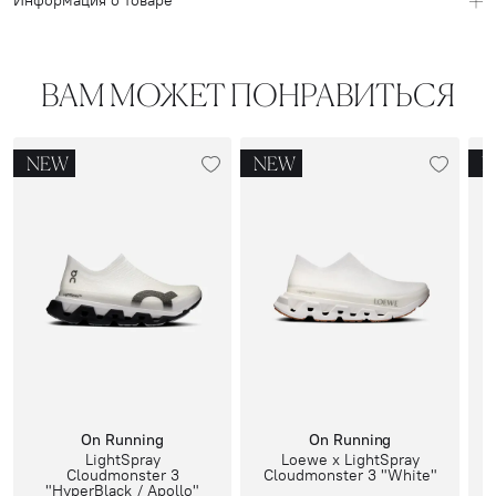
Информация о товаре
ВАМ МОЖЕТ ПОНРАВИТЬСЯ
NEW
NEW
N
On Running
On Running
LightSpray
Loewe x LightSpray
Cloudmonster 3
Cloudmonster 3 "White"
"HyperBlack / Apollo"