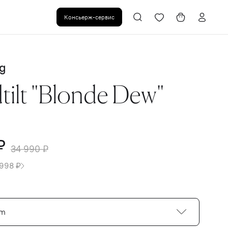
Консьерж-сервис
g
tilt "Blonde Dew"
₽
34 990 ₽
 998 ₽
cm