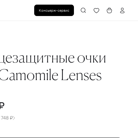
Консьерж-сервис
цезащитные очки
Camomile Lenses
₽
 748 ₽